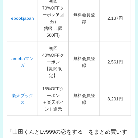
初回
70%OFFク
ーポン(6回
無料会員登
ebookjapan
2,137円
分)
録
(割引上限
500円)
初回
40%OFFク
amebaマン
無料会員登
ーポン
2,561円
ガ
録
【期間限
定】
15%OFFク
楽天ブック
ーポン
無料会員登
3,201円
ス
＋楽天ポイ
録
ント還元
「山田くんとLv999の恋をする」をまとめ買いす