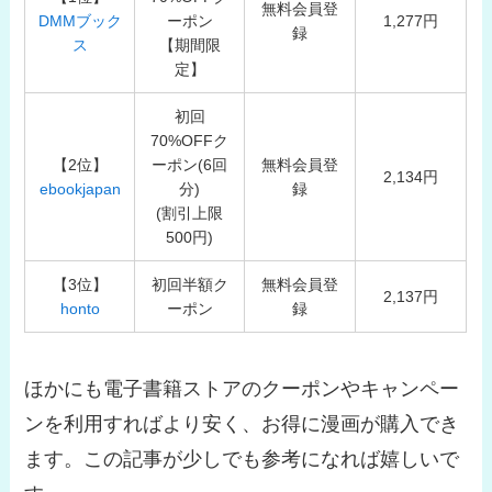
無料会員登
DMMブック
ーポン
1,277円
録
ス
【期間限
定】
初回
70%OFFク
【2位】
ーポン(6回
無料会員登
2,134円
ebookjapan
分)
録
(割引上限
500円)
【3位】
初回半額ク
無料会員登
2,137円
honto
ーポン
録
ほかにも電子書籍ストアのクーポンやキャンペー
ンを利用すればより安く、お得に漫画が購入でき
ます。この記事が少しでも参考になれば嬉しいで