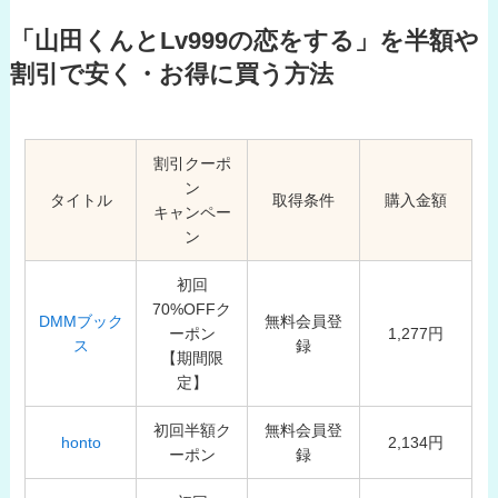
「山田くんとLv999の恋をする」を半額や
割引で安く・お得に買う方法
割引クーポ
ン
タイトル
取得条件
購入金額
キャンペー
ン
初回
70%OFFク
DMMブック
無料会員登
ーポン
1,277円
ス
録
【期間限
定】
初回半額ク
無料会員登
honto
2,134円
ーポン
録