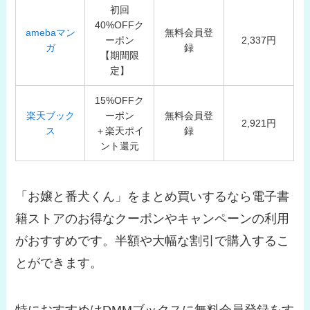
初回
40%OFFク
amebaマン
無料会員登
ーポン
2,337円
ガ
録
【期間限
定】
15%OFFク
楽天ブック
ーポン
無料会員登
2,921円
ス
＋楽天ポイ
録
ント還元
「お嬢と番犬くん」をまとめ買いするなら電子書
籍ストアのお得なクーポンやキャンペーンの利用
がおすすめです。半額や大幅な割引で購入するこ
とができます。