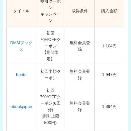
割引クーポ
ン
タイトル
取得条件
購入金額
キャンペー
ン
初回
70%OFFク
DMMブック
無料会員登
ーポン
1,164円
ス
録
【期間限
定】
初回半額ク
無料会員登
honto
1,947円
ーポン
録
初回
70%OFFク
ーポン(6回
無料会員登
ebookjapan
1,894円
分)
録
(割引上限
500円)