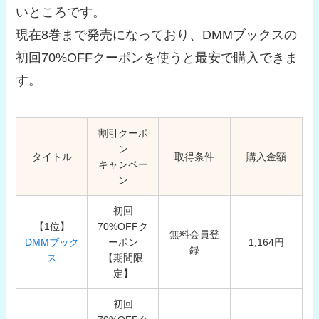
いところです。
現在8巻まで発売になっており、DMMブックスの
初回70%OFFクーポンを使うと最安で購入できま
す。
割引クーポ
ン
タイトル
取得条件
購入金額
キャンペー
ン
初回
【1位】
70%OFFク
無料会員登
DMMブック
ーポン
1,164円
録
ス
【期間限
定】
初回