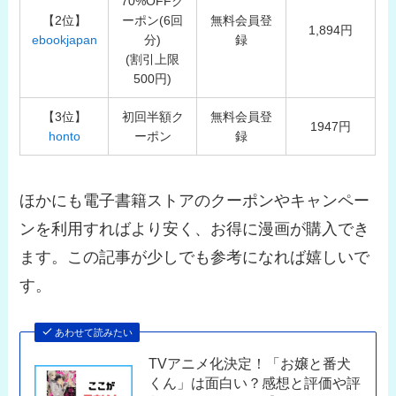
70%OFFク
【2位】
ーポン(6回
無料会員登
1,894円
ebookjapan
分)
録
(割引上限
500円)
【3位】
初回半額ク
無料会員登
1947円
honto
ーポン
録
ほかにも電子書籍ストアのクーポンやキャンペー
ンを利用すればより安く、お得に漫画が購入でき
ます。この記事が少しでも参考になれば嬉しいで
す。
あわせて読みたい
TVアニメ化決定！「お嬢と番犬
くん」は面白い？感想と評価や評